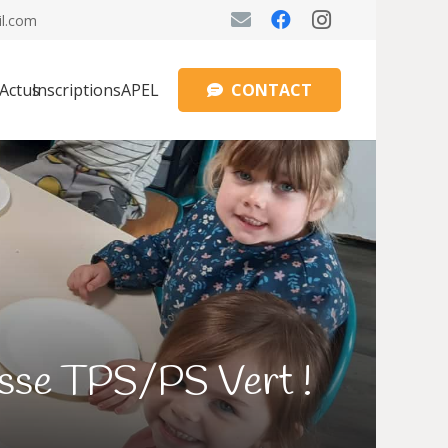
il.com
CONTACT
Actus
Inscriptions
APEL
asse TPS/PS Vert !