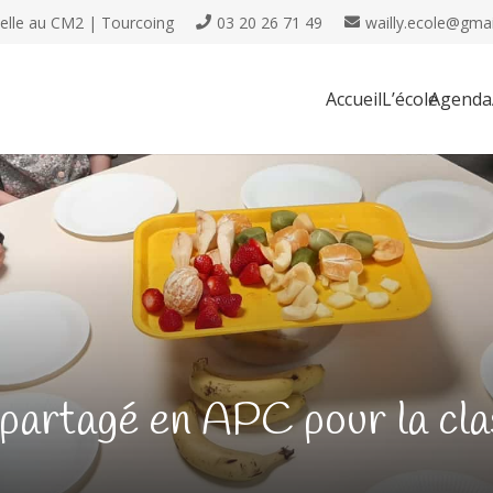
nelle au CM2 | Tourcoing
03 20 26 71 49
wailly.ecole@gma
Accueil
L’école
Agenda
 partagé en APC pour la cl